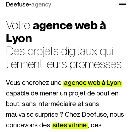
Deefuse
Deefuse
•
•
agency
agency
Votre
agence web à
Lyon
Des projets digitaux qui
tiennent leurs promesses
Vous cherchez une
agence web à Lyon
capable de mener un projet de bout en
bout, sans intermédiaire et sans
mauvaise surprise ? Chez Deefuse, nous
concevons des
sites vitrine
, des