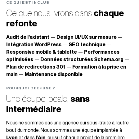
CE QUI EST INCLUS
Ce que nous livrons dans
chaque
refonte
Audit de l’existant
—
Design UI/UX sur mesure
—
Intégration WordPress
—
SEO technique
—
Responsive mobile & tablette
—
Performances
optimisées
—
Données structurées Schema.org
—
Plan de redirections 301
—
Formation à la prise en
main
—
Maintenance disponible
POURQUOI DEEFUSE ?
Une équipe locale,
sans
intermédiaire
Nous ne sommes pas une agence qui sous-traite à l’autre
bout du monde. Nous sommes une équipe implantée à
Lyon
et dans
l’Ain
, qui suit chaque projet de la première