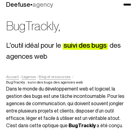
Deefuse
Deefuse
•
•
agency
agency
BugTrackly,
L’outil idéal pour le
suivi des bugs
des
agences web
Accueil
L’agence
Blog et ressources
BugTrackly : suivi des bugs des agences web
Dans le monde du développement web et logiciel, la
gestion des bugs est une tâche incontournable. Pour les
agences de communication, qui doivent souvent jongler
entre plusieurs projets et clients, disposer d’un outil
efficace, léger et facile à utiliser est un véritable atout.
C’est dans cette optique que
BugTrackly
a été conçu.