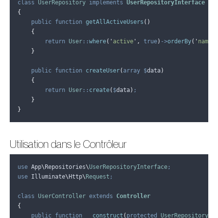
class
UserRepository
implements
UserRepositoryInterface
{
public
function
getAllActiveUsers
()
{
return
User
::
where
(
'
active
'
,
true
)
->
orderBy
(
'
name
'
}
public
function
createUser
(
array
$
data
)
{
return
User
::
create
(
$
data
)
;
}
}
Utilisation dans le Contrôleur
use
 App
\
Repositories
\
UserRepositoryInterface
;
use
 Illuminate
\
Http
\
Request
;
class
UserController
extends
Controller
{
public
function
__construct
(
protected
UserRepositoryIn