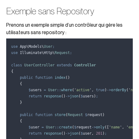
Exemple sans Repository
Prenons un exemple simple d’un contrôleur qui gère les
utilisateurs sans repository :
use
 App
\
Models
\
User
;
use
 Illuminate
\
Http
\
Request
;
class
UserController
extends
Controller
{
public
function
index
()
{
$
users
=
User
::
where
(
'
active
'
,
true
)
->
orderBy
(
'
nam
return
response
()
->
json
(
$
users
)
;
}
public
function
store
(
Request
$
request
)
{
$
user
=
User
::
create
(
$
request
->
only
([
'
name
'
,
'
emai
return
response
()
->
json
(
$
user
,
201
)
;