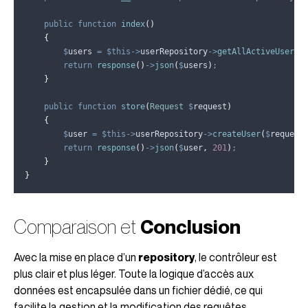
public
function
index
()
{
$
users
=
$this->
userRepository
->
getAllActiveUsers
(
return
response
()
->
json
(
$
users
)
;
}
public
function
store
(
Request
$
request
)
{
$
user
=
$this->
userRepository
->
createUser
(
$
request
return
response
()
->
json
(
$
user
,
201
)
;
}
}
Comparaison et
Conclusion
Avec la mise en place d’un
repository
, le contrôleur est
plus clair et plus léger. Toute la logique d’accès aux
données est encapsulée dans un fichier dédié, ce qui
facilite la gestion et la modification des requêtes.