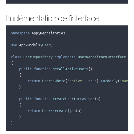
Implémentation de l’interface
namespace
 App
\
Repositories
;
use
 App
\
Models
\
User
;
class
UserRepository
implements
UserRepositoryInterface
{
public
function
getAllActiveUsers
()
{
return
User
::
where
(
'
active
'
,
true
)
->
orderBy
(
'
name
'
}
public
function
createUser
(
array
$
data
)
{
return
User
::
create
(
$
data
)
;
}
}